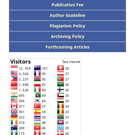
Publication Fee
Author Guideline
Plagiarism Policy
Archiving Policy
Forthcoming Articles