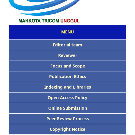
MENU
Editorial team
Reviewer
Focus and Scope
Publication Ethics
Indexing and Libraries
Open Access Policy
Online Submission
Peer Review Process
Copyright Notice