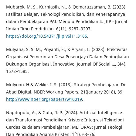
Mubarok, M. S., Kurniasih, N., & Qomaruzzaman, B. (2023).
Fasilitas Belajar, Teknologi Pendidikan, dan Penerapannya
dalam Pembelajaran PAI: Menuju Pendidikan 4. JIIP - Jurnal
Ilmiah Ilmu Pendidikan, 6(11), 9287–9297.
https://doi.org/10.54371/jiip.v6i11.3165
.
Mulyana, S. S. M., Priyanti, E., & Aryani, L. (2023). Efektivitas
Organisasi Pemerintah Desa Puseurjaya Dalam Peningkatan
Dukungan Organisasi. Innovative: Journal Of Social …, 3(4),
1578–1585.
Mulyono, H & Wekke, I. S. (2013). Strategi Pembelajaran Di
Abad Digital. NBER Working Papers, 21(January 2018), 89.
http://www.nber.org/papers/w16019
.
Napitupulu, A., & Gulo, R. P. (2024). Artificial Intelligence
dan Transformasi Pendidikan Kristen: Integrasi Teknologi
Cerdas ke dalam Pembelajaran. MEFORAS: Jurnal Teologi
Dan Pendidikan Agama Kristen, 1(1), 63–76.