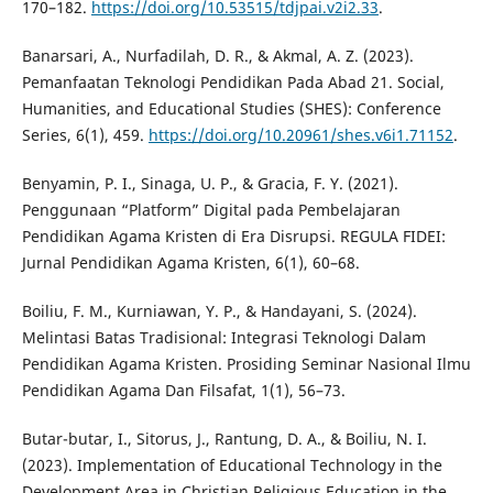
170–182.
https://doi.org/10.53515/tdjpai.v2i2.33
.
Banarsari, A., Nurfadilah, D. R., & Akmal, A. Z. (2023).
Pemanfaatan Teknologi Pendidikan Pada Abad 21. Social,
Humanities, and Educational Studies (SHES): Conference
Series, 6(1), 459.
https://doi.org/10.20961/shes.v6i1.71152
.
Benyamin, P. I., Sinaga, U. P., & Gracia, F. Y. (2021).
Penggunaan “Platform” Digital pada Pembelajaran
Pendidikan Agama Kristen di Era Disrupsi. REGULA FIDEI:
Jurnal Pendidikan Agama Kristen, 6(1), 60–68.
Boiliu, F. M., Kurniawan, Y. P., & Handayani, S. (2024).
Melintasi Batas Tradisional: Integrasi Teknologi Dalam
Pendidikan Agama Kristen. Prosiding Seminar Nasional Ilmu
Pendidikan Agama Dan Filsafat, 1(1), 56–73.
Butar-butar, I., Sitorus, J., Rantung, D. A., & Boiliu, N. I.
(2023). Implementation of Educational Technology in the
Development Area in Christian Religious Education in the